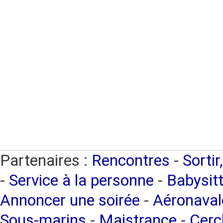
Partenaires :
Rencontres
-
Sortir
-
Service à la personne
-
Babysitt
Annoncer une soirée
-
Aéronaval
Sous-marins
-
Maistrance
-
Cercl