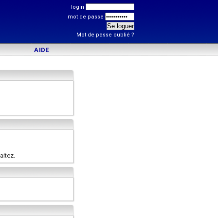
login
mot de passe
Mot de passe oublié ?
AIDE
aitez.