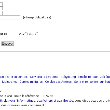
(champ obligatoire)
ur ce
Oui
Non
-
-
-
-
mps, rester en contact
Service à la personne
Babysitting
Emploi-retraite
Job étu
-
-
-
-
Maistrance
Cercles militaires
Cercles des Armées
Sortir et rencontrer sur Sort
s
e la CNIL sous la référence : 1109256
 relative à l'informatique, aux fichiers et aux libertés
, vous disposez des droits 
 loi) des données vous concernant.