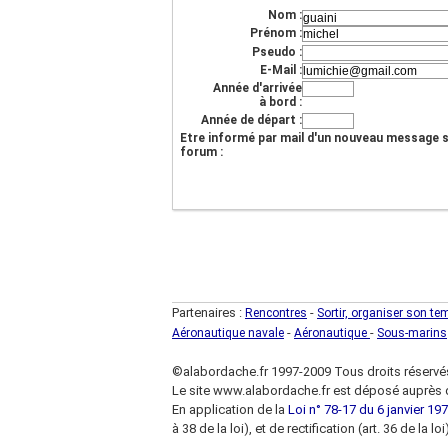
Nom :
Prénom :
Pseudo :
E-Mail :
Année d'arrivée
à bord :
Année de départ :
Etre informé par mail d'un nouveau message s
forum :
Partenaires :
-
Rencontres
Sortir, organiser son te
-
-
Aéronautique navale
Aéronautique
Sous-marins
©alabordache.fr 1997-2009 Tous droits réservé
Le site www.alabordache.fr est déposé auprès d
En application de la
Loi n° 78-17 du 6 janvier 1978
à 38 de la loi), et de rectification (art. 36 de la