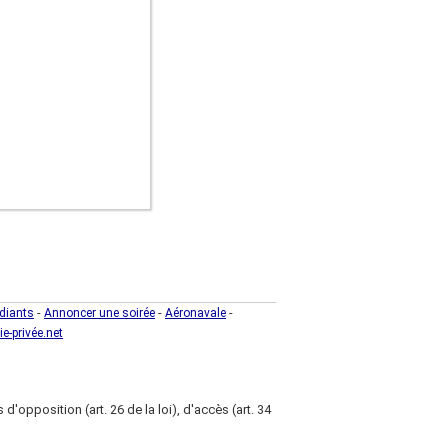
-
-
-
diants
Annoncer une soirée
Aéronavale
ie-privée.net
d'opposition (art. 26 de la loi), d'accès (art. 34