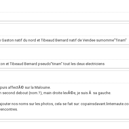
loy Gaston natif du nord et Tibeaud Bernard natif de Vendee surnomme"Tinam"
ston et Tibeaud Bernard pseudo"tinam" tout les deux electriciens
 puis affectÃ© sur la Malouine.
n second debout (nom.?), main droite levÃ©e, je suis Ã sa gauche.
ajouter nos noms sur les photos, cela se fait sur: copainsdavant.linternaute.c
 rencontres.