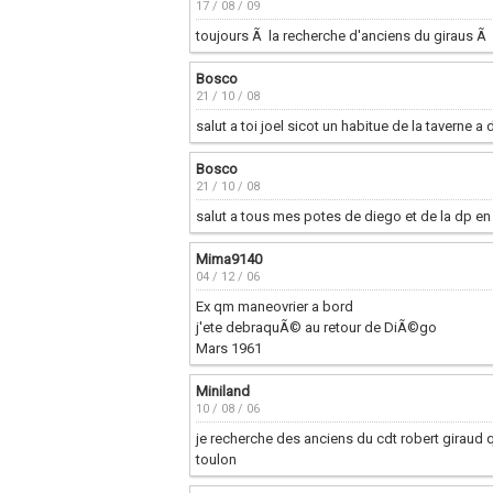
17 / 08 / 09
toujours Ã la recherche d'anciens du giraus 
Bosco
21 / 10 / 08
salut a toi joel sicot un habitue de la taverne 
Bosco
21 / 10 / 08
salut a tous mes potes de diego et de la dp en 
Mima9140
04 / 12 / 06
Ex qm maneovrier a bord
j'ete debraquÃ© au retour de DiÃ©go
Mars 1961
Miniland
10 / 08 / 06
je recherche des anciens du cdt robert giraud 
toulon