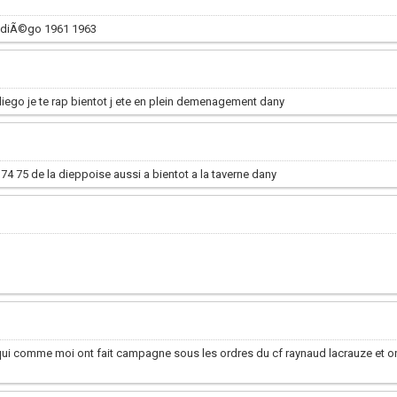
Ã diÃ©go 1961 1963
a diego je te rap bientot j ete en plein demenagement dany
74 75 de la dieppoise aussi a bientot a la taverne dany
qui comme moi ont fait campagne sous les ordres du cf raynaud lacrauze et on