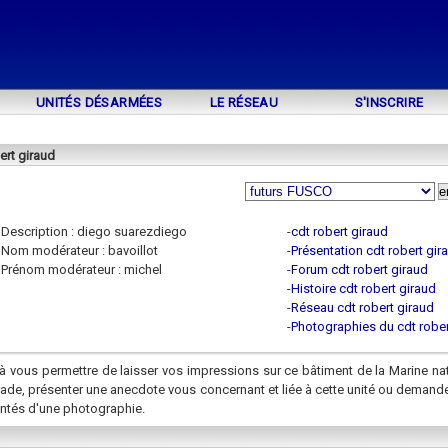
UNITÉS DÉSARMÉES
LE RÉSEAU
S'INSCRIRE
rt giraud
Description : diego suarezdiego
-
cdt robert giraud
Nom modérateur : bavoillot
-
Présentation cdt robert gir
Prénom modérateur : michel
-
Forum cdt robert giraud
-
Histoire cdt robert giraud
-
Réseau cdt robert giraud
-
Photographies du cdt rober
à vous permettre de laisser vos impressions sur ce bâtiment de la Marine na
rade, présenter une anecdote vous concernant et liée à cette unité ou demand
ntés d'une photographie.