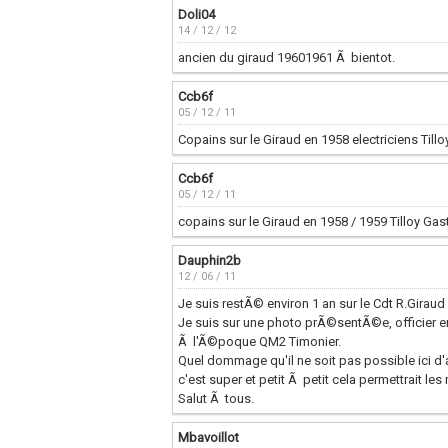
Doli04
14 / 12 / 12
ancien du giraud 19601961 Ã bientot.
Ccb6f
05 / 12 / 11
Copains sur le Giraud en 1958 electriciens Til
Ccb6f
05 / 12 / 11
copains sur le Giraud en 1958 / 1959 Tilloy Ga
Dauphin2b
12 / 06 / 11
Je suis restÃ© environ 1 an sur le Cdt R.Giraud
Je suis sur une photo prÃ©sentÃ©e, officier e
Ã l'Ã©poque QM2 Timonier.
Quel dommage qu'il ne soit pas possible ici d'
c'est super et petit Ã petit cela permettrait les
Salut Ã tous.
Mbavoillot