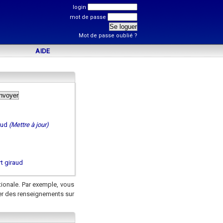
login
mot de passe
Mot de passe oublié ?
AIDE
aud
(Mettre à jour)
t giraud
tionale. Par exemple, vous
er des renseignements sur