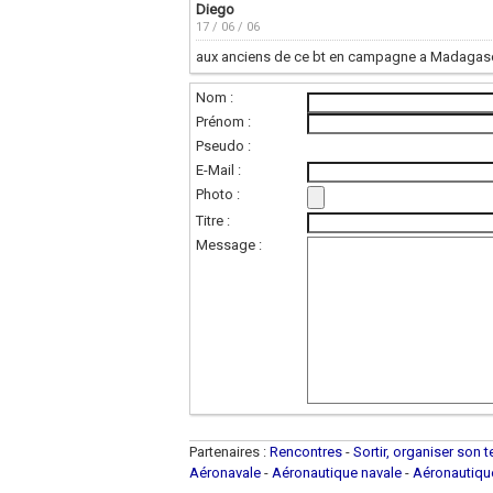
Diego
17 / 06 / 06
aux anciens de ce bt en campagne a Madagasca
Nom :
Prénom :
Pseudo :
E-Mail :
Photo :
Titre :
Message :
Partenaires :
Rencontres
-
Sortir, organiser son 
Aéronavale
-
Aéronautique navale
-
Aéronautiq