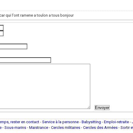
r qui l'ont ramene a toulon a tous bonjour
(photo de l'unité)
temps, rester en contact
-
Service à la personne
-
Babysitting
-
Emploi-retraite
-
ue
-
Sous-marins
-
Maistrance
-
Cercles militaires
-
Cercles des Armées
-
Sortir 