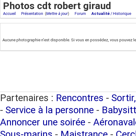
Photos cdt robert giraud
Accueil
Présentation
(
Mettre à jour
)
Forum
Actualité
/ Historique
Aucune photographie n'est disponible. Si vous en possédez, vous pouvez les
Partenaires :
Rencontres
-
Sortir
-
Service à la personne
-
Babysitt
Annoncer une soirée
-
Aéronaval
Sous-marins
-
Maistrance
-
Cercl