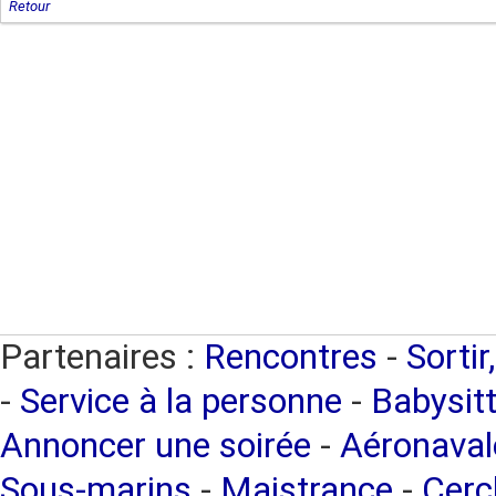
Retour
Partenaires :
Rencontres
-
Sortir
-
Service à la personne
-
Babysitt
Annoncer une soirée
-
Aéronaval
Sous-marins
-
Maistrance
-
Cercl