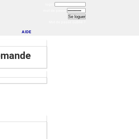
login
mot de passe
Mot de passe oublié ?
AIDE
lemande