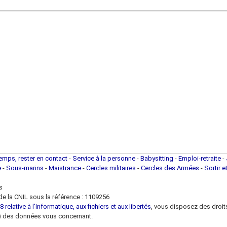
temps, rester en contact
-
Service à la personne
-
Babysitting
-
Emploi-retraite
-
e
-
Sous-marins
-
Maistrance
-
Cercles militaires
-
Cercles des Armées
-
Sortir e
s
e la CNIL sous la référence : 1109256
 relative à l'informatique, aux fichiers et aux libertés
, vous disposez des droits 
 loi) des données vous concernant.