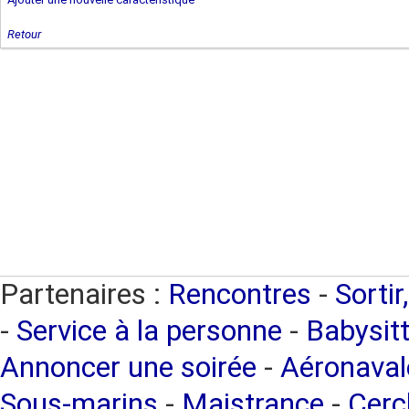
Retour
Partenaires :
Rencontres
-
Sortir
-
Service à la personne
-
Babysitt
Annoncer une soirée
-
Aéronaval
Sous-marins
-
Maistrance
-
Cercl