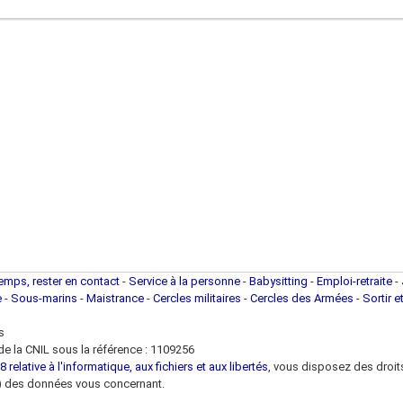
temps, rester en contact
-
Service à la personne
-
Babysitting
-
Emploi-retraite
-
e
-
Sous-marins
-
Maistrance
-
Cercles militaires
-
Cercles des Armées
-
Sortir e
s
e la CNIL sous la référence : 1109256
 relative à l'informatique, aux fichiers et aux libertés
, vous disposez des droits 
 loi) des données vous concernant.