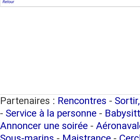
Retour
Partenaires :
Rencontres
-
Sortir
-
Service à la personne
-
Babysitt
Annoncer une soirée
-
Aéronaval
Sous-marins
-
Maistrance
-
Cercl