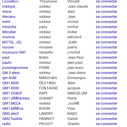
Loosetoo
Thoulouse
Vincent
se connecter
masyca
visiteur
Jean-claude
se connecter
meca
visiteur
alain
se connecter
86.220.70.51
Mecano
visiteur
Jean
se connecter
92.152.49.195
mimi
visiteur
michel
se connecter
77.201.188.80
mimiche
paris
michel
se connecter
88.172.112.80
Missilier
visiteur
Didier
se connecter
momon
visiteur
edmond
se connecter
79.91.37.13
MOTEL JSL
visiteur
JEAN-
se connecter
78.126.241.143
moune
mounier
pierre
se connecter
82.236.204.89
SÃ‰BASTIEN
nounours1947
latreuille
j.michel
se connecter
paul
Bretin
Jean Paul
se connecter
paulo
visiteur
jean-paul
se connecter
pommepomme
POMIE
jean-marc
se connecter
82.226.95.190
QM 2 elect.
visiteur
Jean-denis
se connecter
qm ASM
MARCHAIS
Dominique
se connecter
92.162.191.245
QM1 ASM
DESTANG
Alain
se connecter
QM1 ASM
FONTAGNE
jacques
se connecter
QM1 CHAUF
RAPY
MARCELQM
se connecter
Qm1 dÃ©tecteur
GOBART
Pierre
se connecter
QM1 MECA
visiteur
JosÃ©
se connecter
QM1 MÃ©ca
BODIN
Yves
se connecter
88.165.206.93
QM2 elect
LANDRY
MARC
se connecter
QM2 fusible
HENRIOT
Daniel
se connecter
radio
PROVOT
Charles
se connecter