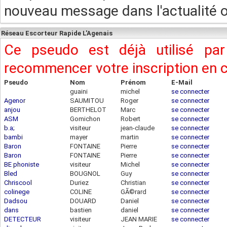
nouveau message dans l'actualité ou
Réseau Escorteur Rapide L'Agenais
Ce pseudo est déjà utilisé pa
recommencer votre inscription en
Pseudo
Nom
Prénom
E-Mail
guaini
michel
se connecter
Agenor
SAUMITOU
Roger
se connecter
anjou
BERTHELOT
Marc
se connecter
ASM
Gomichon
Robert
se connecter
b.a;
visiteur
jean-claude
se connecter
bambi
mayer
martin
se connecter
79.90.184.253
Baron
FONTAINE
Pierre
se connecter
Baron
FONTAINE
Pierre
se connecter
BE phoniste
visiteur
Michel
se connecter
Bled
BOUGNOL
Guy
se connecter
90.23.80.48
Chriscool
Duriez
Christian
se connecter
colinege
COLINE
GÃ©rard
se connecter
Dadsou
DOUARD
Daniel
se connecter
dans
bastien
daniel
se connecter
DETECTEUR
visiteur
JEAN MARIE
se connecter