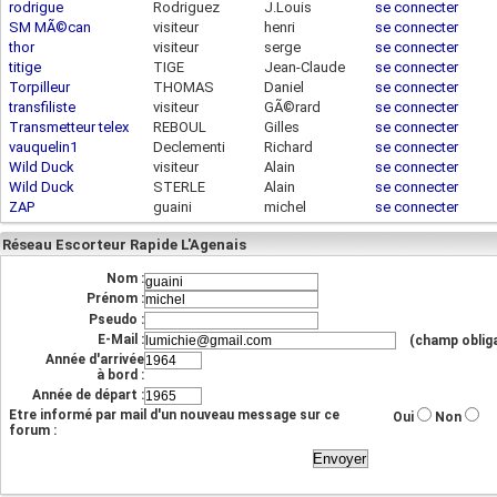
rodrigue
Rodriguez
J.Louis
se connecter
SM MÃ©can
visiteur
henri
se connecter
thor
visiteur
serge
se connecter
213.56.123.37
titige
TIGE
Jean-Claude
se connecter
77.201.189.120
Torpilleur
THOMAS
Daniel
se connecter
transfiliste
visiteur
GÃ©rard
se connecter
Transmetteur telex
REBOUL
Gilles
se connecter
83.199.114.60
vauquelin1
Declementi
Richard
se connecter
Wild Duck
visiteur
Alain
se connecter
Wild Duck
STERLE
Alain
se connecter
92.141.49.123
ZAP
guaini
michel
se connecter
Réseau Escorteur Rapide L'Agenais
Nom :
Prénom :
Pseudo :
E-Mail :
(champ obliga
Année d'arrivée
à bord :
Année de départ :
Etre informé par mail d'un nouveau message sur ce
Oui
Non
forum :