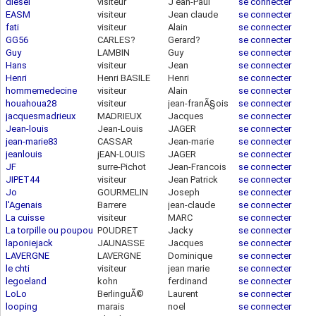
diesel
visiteur
J ean-Paul
se connecter
88.169.40.48
EASM
visiteur
Jean claude
se connecter
90.62.189.57
fati
visiteur
Alain
se connecter
78.113.174.170
GG56
CARLES?
Gerard?
se connecter
212.198.56.187
Guy
LAMBIN
Guy
se connecter
Hans
visiteur
Jean
se connecter
Henri
Henri BASILE
Henri
se connecter
90.6.34.177
hommemedecine
visiteur
Alain
se connecter
houahoua28
visiteur
jean-franÃ§ois
se connecter
93.27.224.50
jacquesmadrieux
MADRIEUX
Jacques
se connecter
109.209.72.94
Jean-louis
Jean-Louis
JAGER
se connecter
jean-marie83
CASSAR
Jean-marie
se connecter
jeanlouis
jEAN-LOUIS
JAGER
se connecter
JF
surre-Pichot
Jean-Francois
se connecter
JIPET44
visiteur
Jean Patrick
se connecter
Jo
GOURMELIN
Joseph
se connecter
194.250.1.237
l'Agenais
Barrere
jean-claude
se connecter
La cuisse
visiteur
MARC
se connecter
La torpille ou poupou
POUDRET
Jacky
se connecter
83.153.60.118
laponiejack
JAUNASSE
Jacques
se connecter
LAVERGNE
LAVERGNE
Dominique
se connecter
le chti
visiteur
jean marie
se connecter
legoeland
kohn
ferdinand
se connecter
88.169.40.48
LoLo
BerlinguÃ©
Laurent
se connecter
looping
marais
noel
se connecter